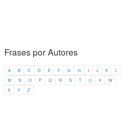
Frases por Autores
A
B
C
D
E
F
G
H
I
J
K
L
M
N
O
P
Q
R
S
T
U
V
W
X
Y
Z