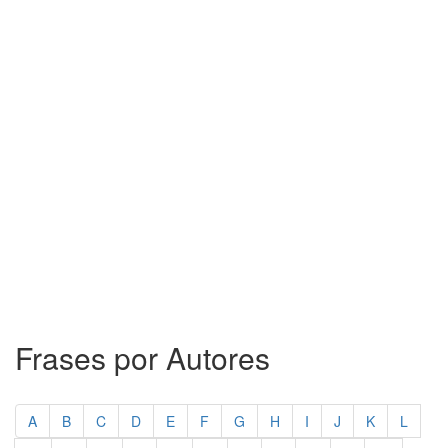
Frases por Autores
A
B
C
D
E
F
G
H
I
J
K
L