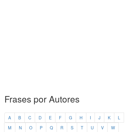
Frases por Autores
A
B
C
D
E
F
G
H
I
J
K
L
M
N
O
P
Q
R
S
T
U
V
W