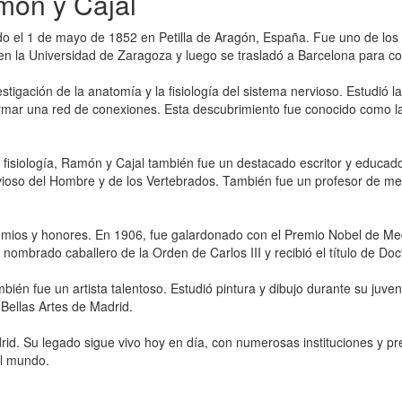
món y Cajal
do el 1 de mayo de 1852 en Petilla de Aragón, España. Fue uno de los m
n la Universidad de Zaragoza y luego se trasladó a Barcelona para co
tigación de la anatomía y la fisiología del sistema nervioso. Estudió la
ormar una red de conexiones. Esta descubrimiento fue conocido como la 
fisiología, Ramón y Cajal también fue un destacado escritor y educador
vioso del Hombre y de los Vertebrados. También fue un profesor de med
mios y honores. En 1906, fue galardonado con el Premio Nobel de Med
 nombrado caballero de la Orden de Carlos III y recibió el título de D
ién fue un artista talentoso. Estudió pintura y dibujo durante su juve
Bellas Artes de Madrid.
id. Su legado sigue vivo hoy en día, con numerosas instituciones y pr
el mundo.