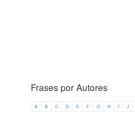
Frases por Autores
A
B
C
D
E
F
G
H
I
J