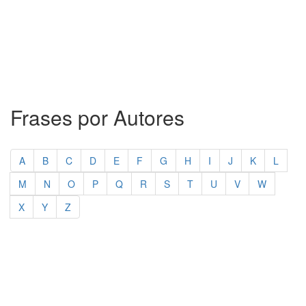
Frases por Autores
A
B
C
D
E
F
G
H
I
J
K
L
M
N
O
P
Q
R
S
T
U
V
W
X
Y
Z