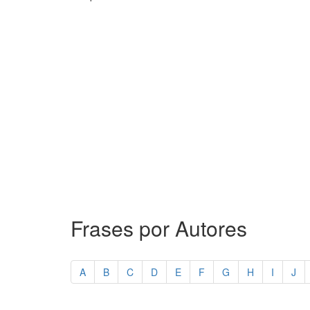
Frases por Autores
A
B
C
D
E
F
G
H
I
J