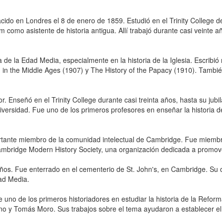
nacido en Londres el 8 de enero de 1859. Estudió en el Trinity College
como asistente de historia antigua. Allí trabajó durante casi veinte 
ia de la Edad Media, especialmente en la historia de la Iglesia. Escrib
in the Middle Ages (1907) y The History of the Papacy (1910). También
. Enseñó en el Trinity College durante casi treinta años, hasta su jubi
versidad. Fue uno de los primeros profesores en enseñar la historia de 
ante miembro de la comunidad intelectual de Cambridge. Fue miembro de
bridge Modern History Society, una organización dedicada a promover
años. Fue enterrado en el cementerio de St. John's, en Cambridge. Su 
dad Media.
no de los primeros historiadores en estudiar la historia de la Reforma 
ino y Tomás Moro. Sus trabajos sobre el tema ayudaron a establecer e