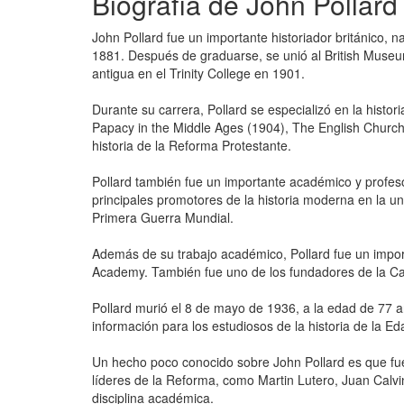
Biografía de John Pollard
John Pollard fue un importante historiador británico, 
1881. Después de graduarse, se unió al British Museum 
antigua en el Trinity College en 1901.
Durante su carrera, Pollard se especializó en la histor
Papacy in the Middle Ages (1904), The English Church 
historia de la Reforma Protestante.
Pollard también fue un importante académico y profesor
principales promotores de la historia moderna en la uni
Primera Guerra Mundial.
Además de su trabajo académico, Pollard fue un import
Academy. También fue uno de los fundadores de la Cam
Pollard murió el 8 de mayo de 1936, a la edad de 77 
información para los estudiosos de la historia de la E
Un hecho poco conocido sobre John Pollard es que fue u
líderes de la Reforma, como Martin Lutero, Juan Calv
disciplina académica.