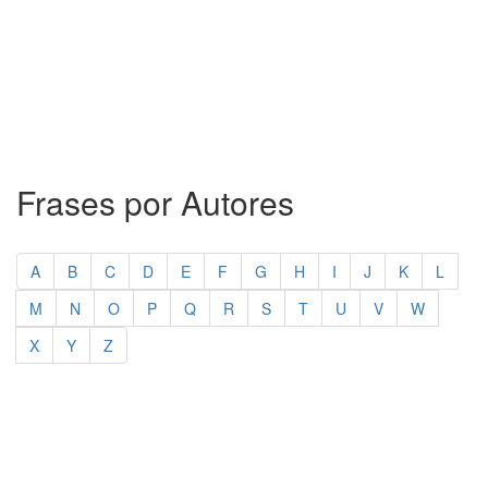
Frases por Autores
A
B
C
D
E
F
G
H
I
J
K
L
M
N
O
P
Q
R
S
T
U
V
W
X
Y
Z