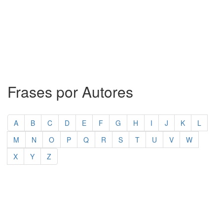
Frases por Autores
A
B
C
D
E
F
G
H
I
J
K
L
M
N
O
P
Q
R
S
T
U
V
W
X
Y
Z