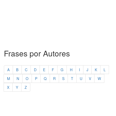
Frases por Autores
A
B
C
D
E
F
G
H
I
J
K
L
M
N
O
P
Q
R
S
T
U
V
W
X
Y
Z