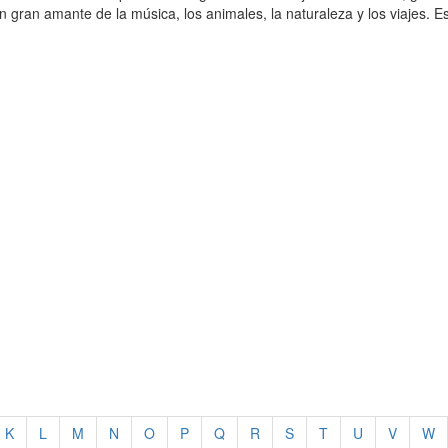
ran amante de la música, los animales, la naturaleza y los viajes. Est
K
L
M
N
O
P
Q
R
S
T
U
V
W