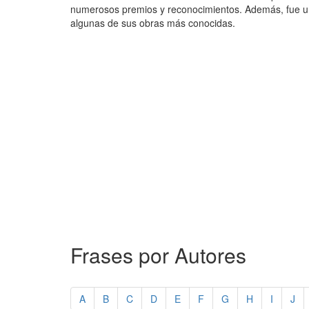
numerosos premios y reconocimientos. Además, fue un g
algunas de sus obras más conocidas.
Frases por Autores
A
B
C
D
E
F
G
H
I
J