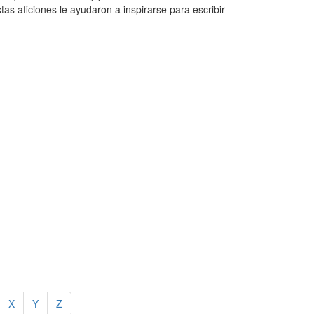
as aficiones le ayudaron a inspirarse para escribir
X
Y
Z