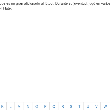
e es un gran aficionado al fútbol. Durante su juventud, jugó en vario
r Plate.
K
L
M
N
O
P
Q
R
S
T
U
V
W