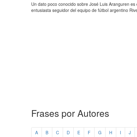
Un dato poco conocido sobre José Luis Aranguren es qu
entusiasta seguidor del equipo de fútbol argentino Rive
Frases por Autores
A
B
C
D
E
F
G
H
I
J