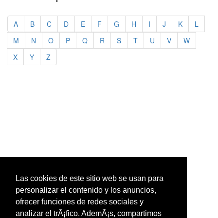
A
B
C
D
E
F
G
H
I
J
K
L
M
N
O
P
Q
R
S
T
U
V
W
X
Y
Z
Las cookies de este sitio web se usan para
personalizar el contenido y los anuncios,
ofrecer funciones de redes sociales y
analizar el trÃ¡fico. AdemÃ¡s, compartimos