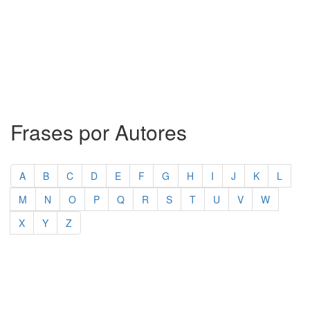
Frases por Autores
A
B
C
D
E
F
G
H
I
J
K
L
M
N
O
P
Q
R
S
T
U
V
W
X
Y
Z