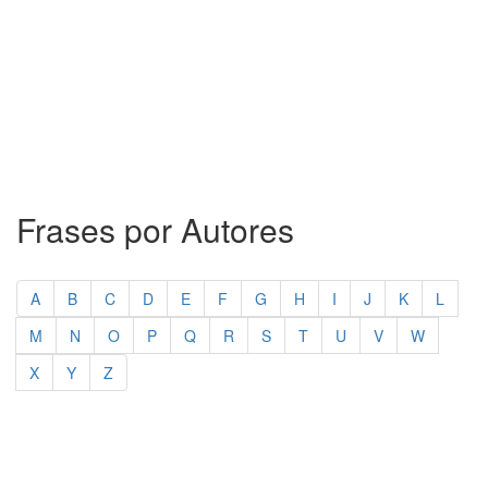
Frases por Autores
A
B
C
D
E
F
G
H
I
J
K
L
M
N
O
P
Q
R
S
T
U
V
W
X
Y
Z