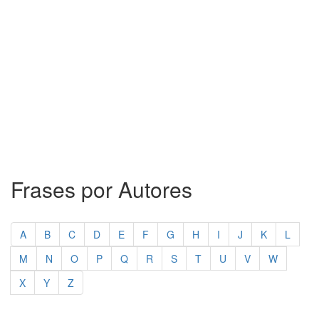
Frases por Autores
A
B
C
D
E
F
G
H
I
J
K
L
M
N
O
P
Q
R
S
T
U
V
W
X
Y
Z