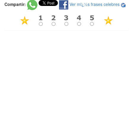
Compartir:
Ver mï¿½s frases celebres