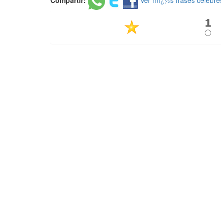
Compartir:
Ver mï¿½s frases celebre