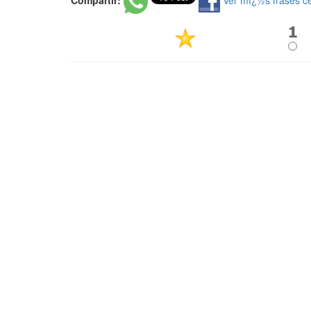
Compartir:
Ver mï¿½s frases c