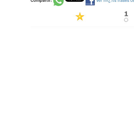
Compartir:
Ver mï¿½s frases c