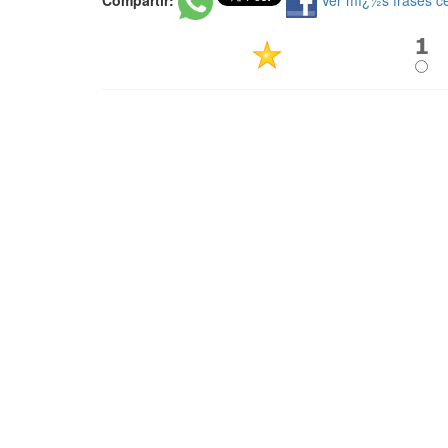
Compartir:
Ver mï¿½s frases c