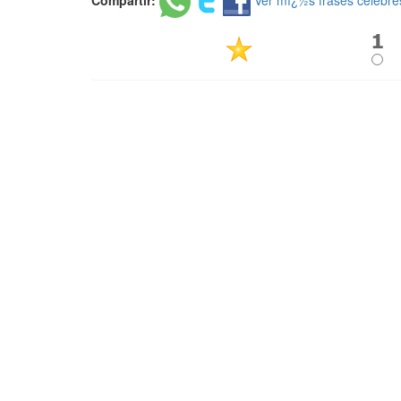
Compartir:
Ver mï¿½s frases celebre