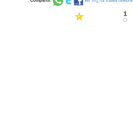
Compartir:
Ver mï¿½s frases celebre