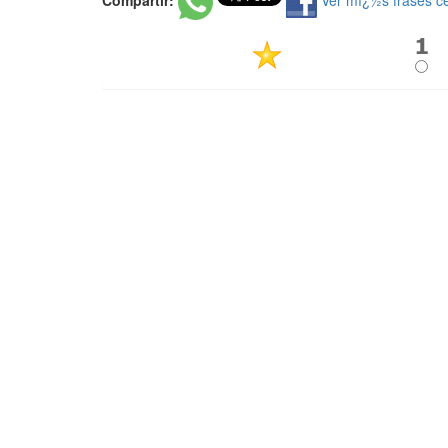
Compartir:
Ver mï¿½s frases c