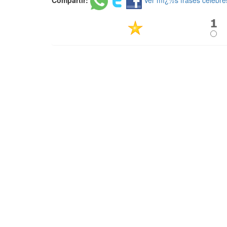
Compartir:
Ver mï¿½s frases celebre