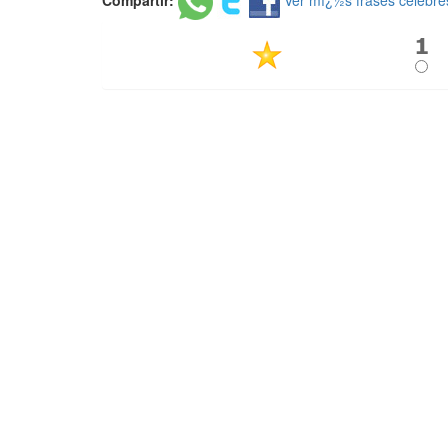
Compartir:
Ver mï¿½s frases celebre