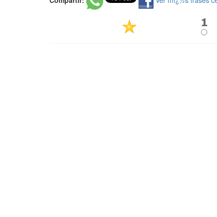
Compartir:
Ver mï¿½s frases c