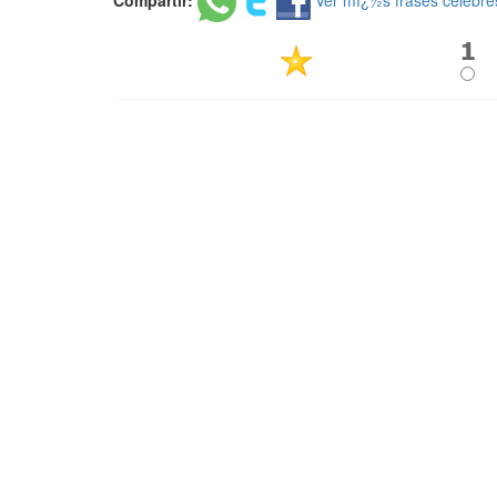
Compartir:
Ver mï¿½s frases celebre