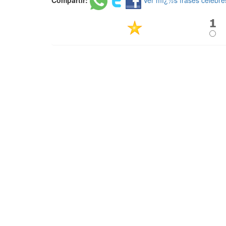
Compartir:
Ver mï¿½s frases celebre