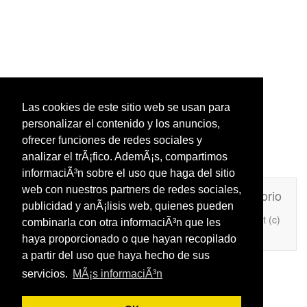
Las cookies de este sitio web se usan para
personalizar el contenido y los anuncios,
ofrecer funciones de redes sociales y
analizar el trÃ¡fico. AdemÃ¡s, compartimos
informaciÃ³n sobre el uso que haga del sitio
web con nuestros partners de redes sociales,
Unafrasecelebre.com
Contacto
Directorio
publicidad y anÃ¡lisis web, quienes pueden
Copyright (c)
combinarla con otra informaciÃ³n que les
Añade Una Frase Célebre a tu web
2026
haya proporcionado o que hayan recopilado
a partir del uso que haya hecho de sus
servicios.
MÃ¡s informaciÃ³n