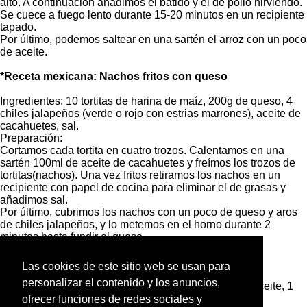
alto. A continuación añadimos el batido y el de pollo hirviendo.
Se cuece a fuego lento durante 15-20 minutos en un recipiente
tapado.
Por último, podemos saltear en una sartén el arroz con un poco
de aceite.
*Receta mexicana: Nachos fritos con queso
Ingredientes: 10 tortitas de harina de maíz, 200g de queso, 4
chiles jalapeños (verde o rojo con estrias marrones), aceite de
cacahuetes, sal.
Preparación:
Cortamos cada tortita en cuatro trozos. Calentamos en una
sartén 100ml de aceite de cacahuetes y freímos los trozos de
tortitas(nachos). Una vez fritos retiramos los nachos en un
recipiente con papel de cocina para eliminar el de grasas y
añadimos sal.
Por último, cubrimos los nachos con un poco de queso y aros
de chiles jalapeños, y lo metemos en el horno durante 2
minutos hasta fundir el queso.
*Receta mexicana: Burritos Santa Fe
Las cookies de este sitio web se usan para
personalizar el contenido y los anuncios,
Ingredientes: 200g de carne magra de buey picada, aceite, 1
diente de ajo, 2 chiles, 4 tortillas de 25cm de
ofrecer funciones de redes sociales y