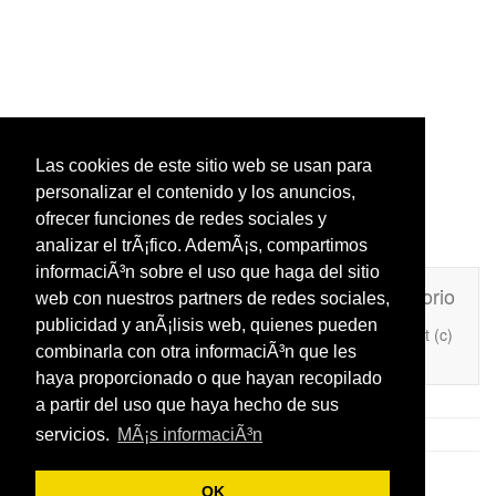
Las cookies de este sitio web se usan para
personalizar el contenido y los anuncios,
ofrecer funciones de redes sociales y
analizar el trÃ¡fico. AdemÃ¡s, compartimos
informaciÃ³n sobre el uso que haga del sitio
Unafrasecelebre.com
Contacto
Directorio
web con nuestros partners de redes sociales,
publicidad y anÃ¡lisis web, quienes pueden
Copyright (c)
Añade Una Frase Célebre a tu web
combinarla con otra informaciÃ³n que les
2026
haya proporcionado o que hayan recopilado
a partir del uso que haya hecho de sus
servicios.
MÃ¡s informaciÃ³n
OK