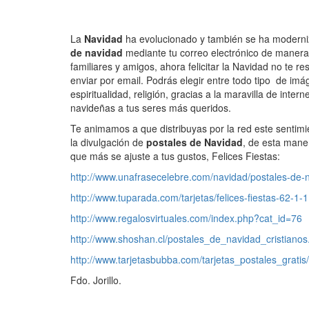
La
Navidad
ha evolucionado y también se ha moderni
de navidad
mediante tu correo electrónico de manera f
familiares y amigos, ahora felicitar la Navidad no te res
enviar por email. Podrás elegir entre todo tipo de im
espiritualidad, religión, gracias a la maravilla de intern
navideñas a tus seres más queridos.
Te animamos a que distribuyas por la red este sentimi
la divulgación de
postales de Navidad
, de esta mane
que más se ajuste a tus gustos, Felices Fiestas:
http://www.unafrasecelebre.com/navidad/postales-de-
http://www.tuparada.com/tarjetas/felices-fiestas-62-1-1
http://www.regalosvirtuales.com/index.php?cat_id=76
http://www.shoshan.cl/postales_de_navidad_cristianos
http://www.tarjetasbubba.com/tarjetas_postales_gratis
Fdo. Jorillo.