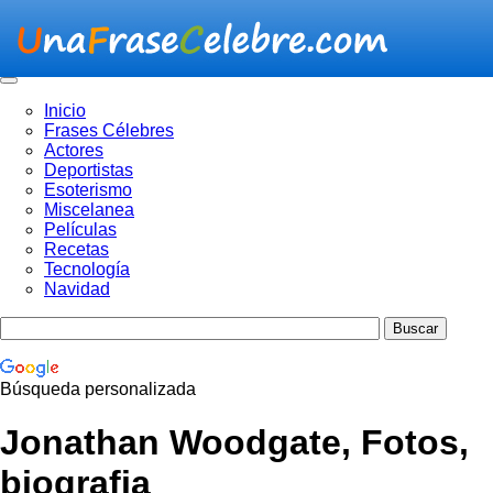
Inicio
Frases Célebres
Actores
Deportistas
Esoterismo
Miscelanea
Películas
Recetas
Tecnología
Navidad
Búsqueda personalizada
Jonathan Woodgate, Fotos,
biografia