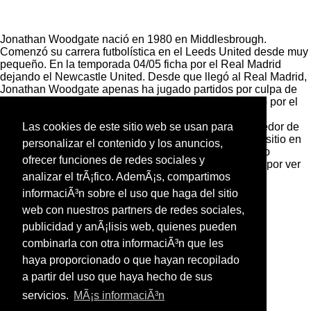
Jonathan Woodgate nació en 1980 en Middlesbrough.
Comenzó su carrera futbolística en el Leeds United desde muy
pequeño. En la temporada 04/05 ficha por el Real Madrid
dejando el Newcastle United. Desde que llegó al Real Madrid,
Jonathan Woodgate apenas ha jugado partidos por culpa de
sus reiteradas lesiones; no en vano, este jugador fichó por el
Real Madrid estando lesionado (increible pero cierto),
entonces se le presentó como el defensa más prometedor de
Las cookies de este sitio web se usan para
Inglaterra, y no era mentira, ya que consiguió hacerse sitio en
personalizar el contenido y los anuncios,
la selección de Inglaterra. Actualmente, ha reaparecido
ofrecer funciones de redes sociales y
despúes de un largo periodo de inactividad, pero está por ver
si de una vez tiene una continuidad y se adapta a la
analizar el trÃ¡fico. AdemÃ¡s, compartimos
competición española.
informaciÃ³n sobre el uso que haga del sitio
web con nuestros partners de redes sociales,
publicidad y anÃ¡lisis web, quienes pueden
combinarla con otra informaciÃ³n que les
haya proporcionado o que hayan recopilado
a partir del uso que haya hecho de sus
servicios.
MÃ¡s informaciÃ³n