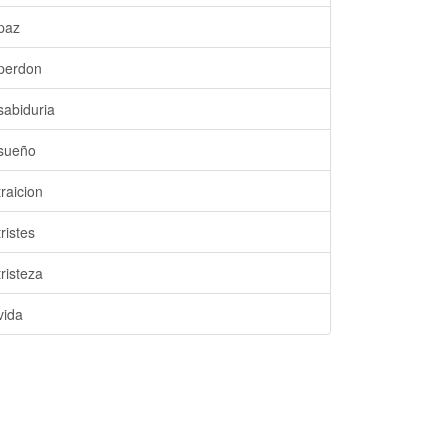
paz
perdon
sabiduria
sueño
traicion
tristes
tristeza
vida