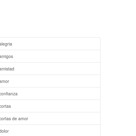
alegria
amigos
amistad
amor
confianza
cortas
cortas de amor
dolor