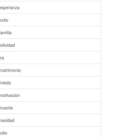
esperanza
exito
familia
felicidad
ira
matrimonio
miedo
motivacion
muerte
navidad
odio