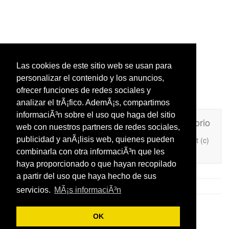
Las cookies de este sitio web se usan para
personalizar el contenido y los anuncios,
ofrecer funciones de redes sociales y
analizar el trÃ¡fico. AdemÃ¡s, compartimos
informaciÃ³n sobre el uso que haga del sitio
Unafrasecelebre.com
Contacto
Directorio
web con nuestros partners de redes sociales,
Copyright (c)
publicidad y anÃ¡lisis web, quienes pueden
Añade Una Frase Célebre a tu web
2026
combinarla con otra informaciÃ³n que les
haya proporcionado o que hayan recopilado
a partir del uso que haya hecho de sus
servicios.
MÃ¡s informaciÃ³n
OK