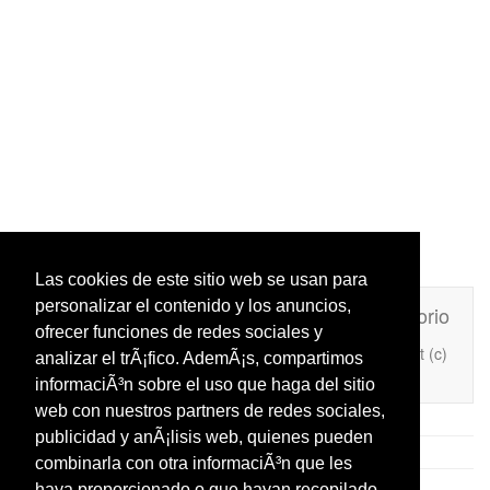
Las cookies de este sitio web se usan para
personalizar el contenido y los anuncios,
Unafrasecelebre.com
Contacto
Directorio
ofrecer funciones de redes sociales y
Copyright (c)
analizar el trÃ¡fico. AdemÃ¡s, compartimos
Añade Una Frase Célebre a tu web
2026
informaciÃ³n sobre el uso que haga del sitio
web con nuestros partners de redes sociales,
publicidad y anÃ¡lisis web, quienes pueden
combinarla con otra informaciÃ³n que les
haya proporcionado o que hayan recopilado