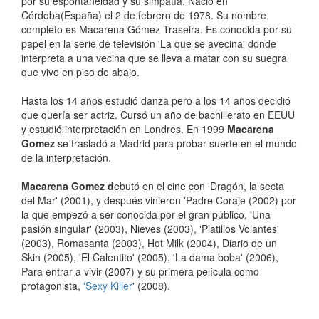
por su espontaneidad y su simpatía. Nació en
Córdoba(España) el 2 de febrero de 1978. Su nombre
completo es Macarena Gómez Traseira. Es conocida por su
papel en la serie de televisión 'La que se avecina' donde
interpreta a una vecina que se lleva a matar con su suegra
que vive en piso de abajo.
Hasta los 14 años estudió danza pero a los 14 años decidió
que quería ser actriz. Cursó un año de bachillerato en EEUU
y estudió interpretación en Londres. En 1999
Macarena
Gomez
se trasladó a Madrid para probar suerte en el mundo
de la interpretación.
Macarena Gomez d
ebutó en el cine con 'Dragón, la secta
del Mar' (2001), y después vinieron 'Padre Coraje (2002) por
la que empezó a ser conocida por el gran público, 'Una
pasión singular' (2003), Nieves (2003), 'Platillos Volantes'
(2003), Romasanta (2003), Hot Milk (2004), Diario de un
Skin (2005), 'El Calentito' (2005), 'La dama boba' (2006),
Para entrar a vivir (2007) y su primera película como
protagonista,
'
Sexy Killer
' (2008).