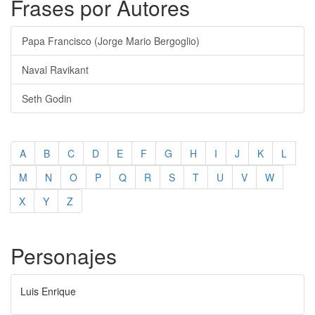
Frases por Autores
Papa Francisco (Jorge Mario Bergoglio)
Naval Ravikant
Seth Godin
A
B
C
D
E
F
G
H
I
J
K
L
M
N
O
P
Q
R
S
T
U
V
W
X
Y
Z
Personajes
Luis Enrique