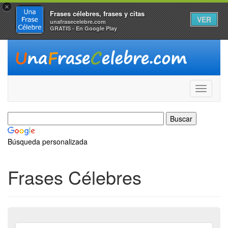
×
Frases célebres, frases y citas
VER
unafrasecelebre.com
GRATIS - En Google Play
Búsqueda personalizada
Frases Célebres